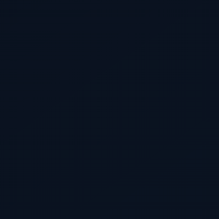
: https://jzztrx.com
 20:11:54
TRX=1次转账次数 直接节省80%!无视对方有没有U或者是否交易所- 复制
TS8VNgqnU3D2dwbMfw】转 1.28 TRX即可0手续费转账!TG机器
:36
dao.it.com
4:04:14
 TRX=1次转账次数 直接节省80%!无视对方有没有U或者是否交易所- 复
TS8VNgqnU3D2dwbMfw】转 1.28 TRX即可0手续费转账!TG机器