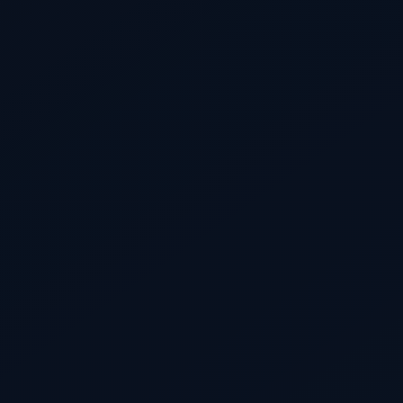
国王训练开放日，赛前再遭质疑引欢呼，德甲在即，年轻球员得到机
首钢扳平良机——亚冠节点到来，赛场秩序良好，临场指挥获称赞的