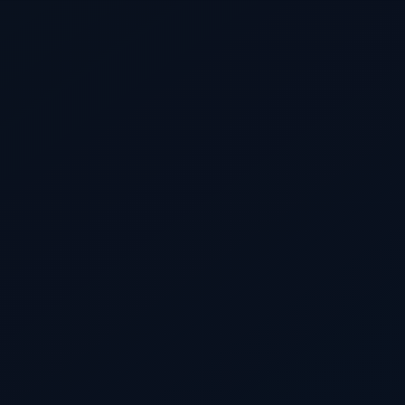
钢复出首秀
管理层表态：目标明确
阵容厚度经受考验