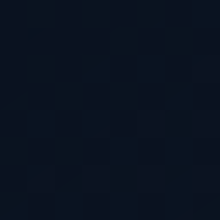
地址
制地址