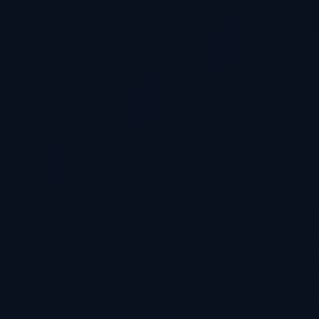
会的简
简单介绍