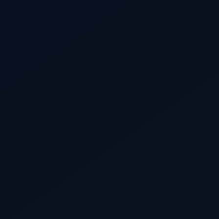
ring from this seller, and they never disappoint. This is my thir
 and they never disappoint
9:34:59
=1次转账次数 直接节省80%!无视对方有没有U或者是否交易所,低于 2 T
ajp2xRQ6xXr1gxyZv1yd6mSzMCUSXj】转 2 TRX即可0手续
04:31:51
次转账次数 直接节省80%!无视对方有没有U或者是否交易所,低于 2 TRX
p2xRQ6xXr1gxyZv1yd6mSzMCUSXj】转 2 TRX即可0手续费转账
s://jzztrx.com
6:09
次转账次数 直接节省80%!无视对方有没有U或者是否交易所,低于 2 TRX