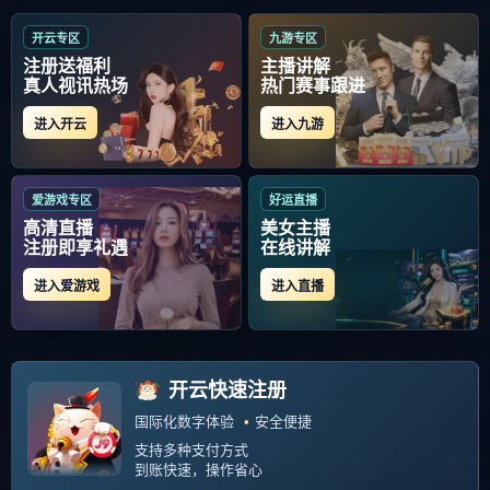
体育科技/政策法规变化
全部
科学健身方法
体育科技/政策法规变化
Fatal error
: Allowed memory size of 134217728 bytes
exhausted (tried to allocate 32768 bytes) in
/www/wwwroot/kaiyun-
lols15.com/zb_system/function/lib/thumb.php
on line
312